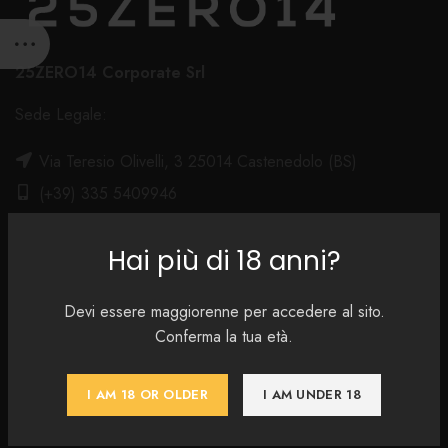
25ZERO14 Corporate Srl
Sede Legale:
Via Teresio Olivelli, 3 25014 Castenedolo (BS)
(+39) 335 5409946
shop@gin25zero14.it
Hai più di 18 anni?
Devi essere maggiorenne per accedere al sito.
FOOTER MENU
Conferma la tua età.
Instagram profile
New Collection
I AM 18 OR OLDER
I AM UNDER 18
Woman Dress