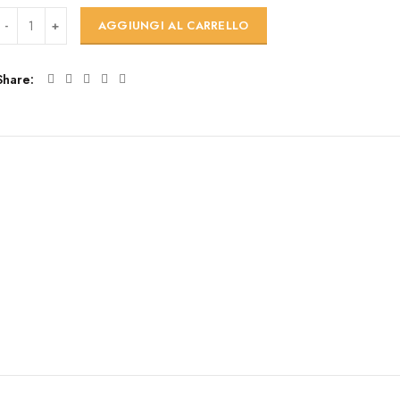
ox Gold Edition da 6 bottiglie quantità
AGGIUNGI AL CARRELLO
Share