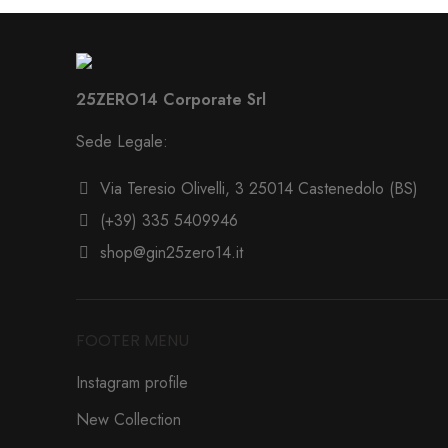
25ZERO14 Corporate Srl
Sede Legale:
Via Teresio Olivelli, 3 25014 Castenedolo (BS)
(+39) 335 5409946
shop@gin25zero14.it
FOOTER MENU
Instagram profile
New Collection