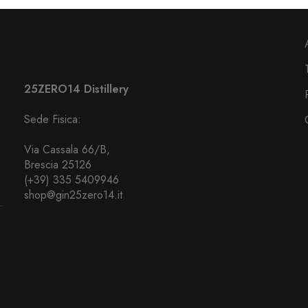
25ZERO14 Distillery
Sede Fisica:
Via Cassala 66/B,
Brescia 25126
(+39) 335 5409946
shop@gin25zero14.it