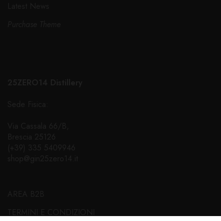
Latest News
Purchase Theme
25ZERO14 Distillery
Sede Fisica:
Via Cassala 66/B,
Brescia 25126
(+39) 335 5409946
shop@gin25zero14.it
AREA B2B
TERMINI E CONDIZIONI