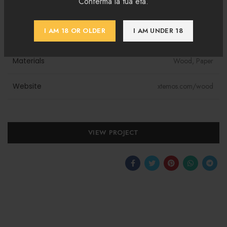
Conferma la tua età.
Client
WordPress
I AM 18 OR OLDER
I AM UNDER 18
Designer
John Doe
Materials
Wood, Paper
Website
xtemos.com/wood
VIEW PROJECT