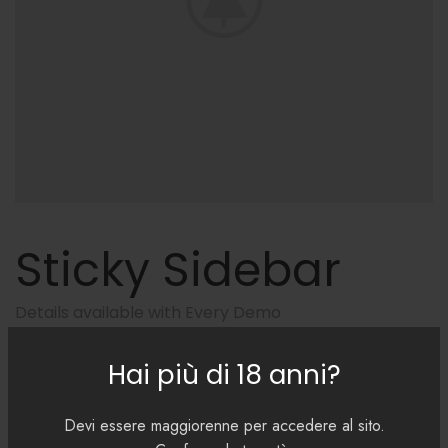
Sticky Sidebar
Details available with Every Demo
Hac vitae sem class fames vehicula nascetur nam tellus a
Hai più di 18 anni?
condimentum inceptos mus rhoncus et accumsan fringilla
vehicula nascetur amet fermentum rutrum.
Devi essere maggiorenne per accedere al sito.