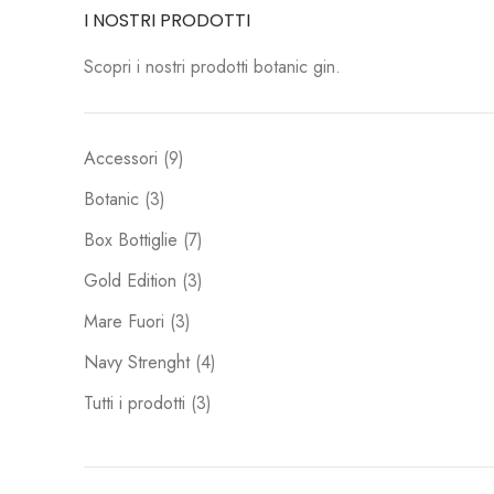
I NOSTRI PRODOTTI
Scopri i nostri prodotti botanic gin.
9
Accessori
9
prodotti
3
Botanic
3
prodotti
7
Box Bottiglie
7
prodotti
3
Gold Edition
3
prodotti
3
Mare Fuori
3
prodotti
4
Navy Strenght
4
prodotti
3
Tutti i prodotti
3
prodotti