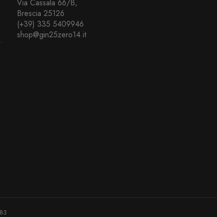
Via Cassala 66/B,
Brescia 25126
(+39) 335 5409946
shop@gin25zero14.it
983