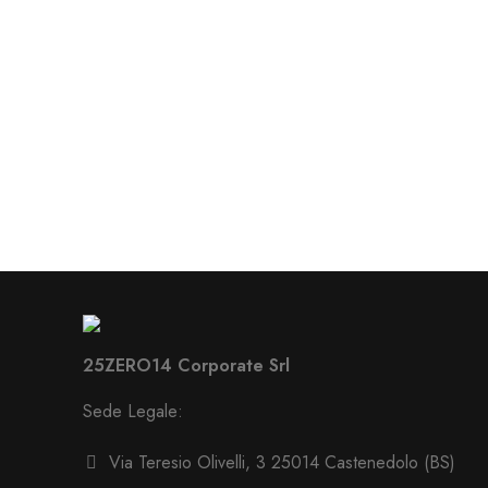
25ZERO14 Corporate Srl
Sede Legale:
Via Teresio Olivelli, 3 25014 Castenedolo (BS)