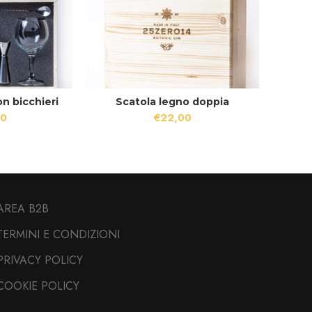
n bicchieri
Scatola legno doppia
00
€
22,00
AREA B2B
TERMINI E CONDIZIONI
PRIVACY POLICY
COOKIE POLICY