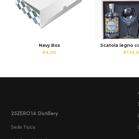
Navy Box
Scatola legno co
€
4,00
€
110,
25ZERO14 Distillery
Sede Fisica: